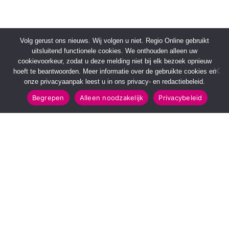
Volg gerust ons nieuws. Wij volgen u niet. Regio Online gebruikt
uitsluitend functionele cookies. We onthouden alleen uw
cookievoorkeur, zodat u deze melding niet bij elk bezoek opnieuw
hoeft te beantwoorden. Meer informatie over de gebruikte cookies en
onze privacyaanpak leest u in ons privacy- en redactiebeleid.
Begrepen
Alleen noodzakelijk
Privacybeleid
SNELMENU
POPULAIRE TOPICS
Voorpagina
112 & Handhaving
Kies jouw regio
Amusement
Binnenland
Kunst & Cultuur
Buitenland
Leefomgeving