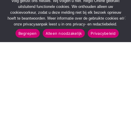
Volg gerust ons nieuws. Wij volgen u niet. Regio Online gebruikt
uitsluitend functionele cookies. We onthouden alleen uw
cookievoorkeur, zodat u deze melding niet bij elk bezoek opnieuw
hoeft te beantwoorden. Meer informatie over de gebruikte cookies en
onze privacyaanpak leest u in ons privacy- en redactiebeleid.
Begrepen
Alleen noodzakelijk
Privacybeleid
SNELMENU
POPULAIRE TOPICS
Voorpagina
112 & Handhaving
Kies jouw regio
Amusement
Binnenland
Kunst & Cultuur
Buitenland
Leefomgeving
Mens & Maatschappij
Recreatie
Sport & Bewegen