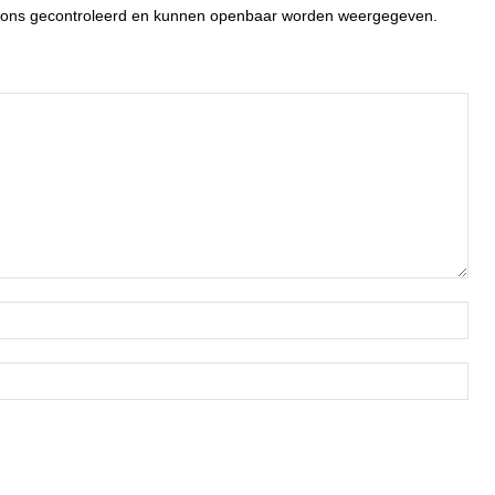
or ons gecontroleerd en kunnen openbaar worden weergegeven.
Naa
Ema