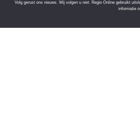
Volg gerust ons nieuws. Wij volgen u niet. Regio Online gebruikt uit
informatie 
SNELMENU
Voorpagina
Kies jouw regio
Binnenland
Buitenland