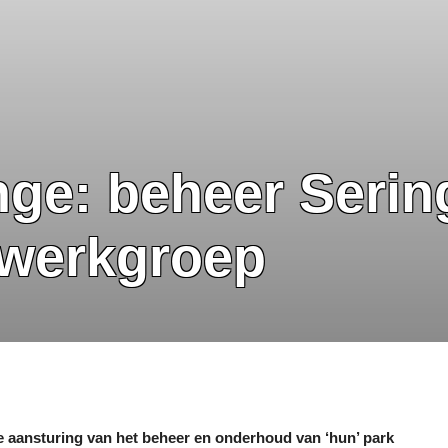
enge: beheer Seri
 werkgroep
 aansturing van het beheer en onderhoud van ‘hun’ park