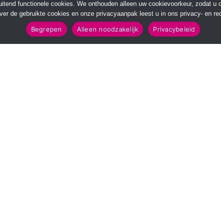
sluitend functionele cookies. We onthouden alleen uw cookievoorkeur, zodat u
over de gebruikte cookies en onze privacyaanpak leest u in ons privacy- en red
Begrepen
Alleen noodzakelijk
Privacybeleid
POPULAIRE TOPICS
112 & Handhaving
Amusement
Kunst & Cultuur
Leefomgeving
Mens & Maatschappij