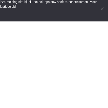
 deze melding niet bij elk bezoek opnieuw hoeft te beantwoorden. Meer
actiebeleid.
INFORMATIE
Over Regio Online
Contact
Voor bedrijven
Tip de redactie
———————————