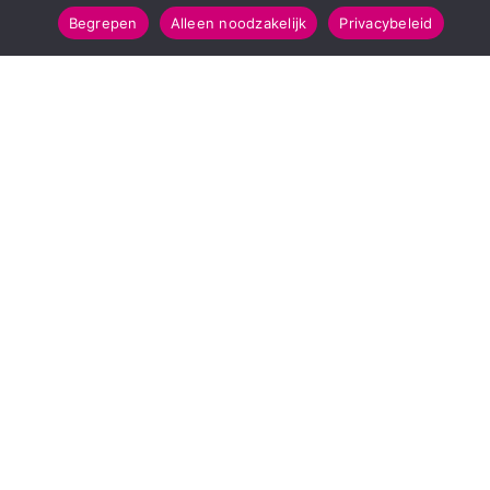
Begrepen
Alleen noodzakelijk
Privacybeleid
SNELMENU
POPULAIRE TOPICS
Voorpagina
112 & Handhaving
Kies jouw regio
Amusement
Binnenland
Kunst & Cultuur
Buitenland
Leefomgeving
Mens & Maatschappij
Recreatie
Sport & Bewegen
INFORMATIE
Over Regio Online
Contact