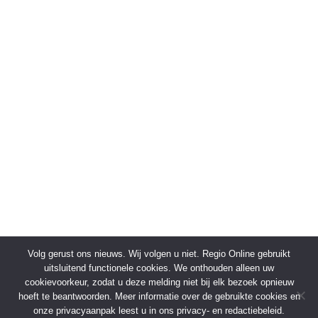
Volg gerust ons nieuws. Wij volgen u niet. Regio Online gebruikt
uitsluitend functionele cookies. We onthouden alleen uw
cookievoorkeur, zodat u deze melding niet bij elk bezoek opnieuw
hoeft te beantwoorden. Meer informatie over de gebruikte cookies en
onze privacyaanpak leest u in ons privacy- en redactiebeleid.