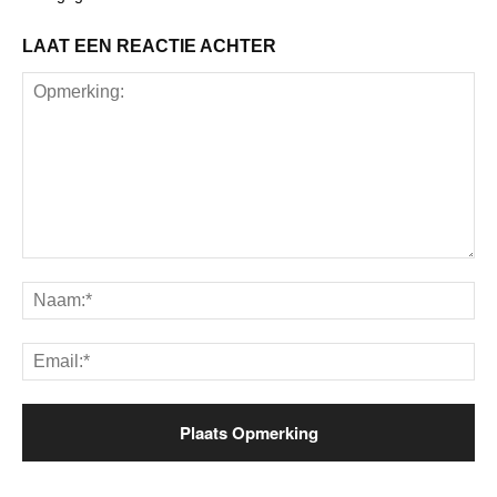
LAAT EEN REACTIE ACHTER
Opmerking:
Na
Ema