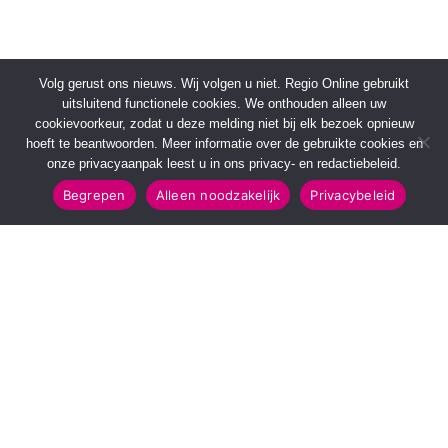
Volg gerust ons nieuws. Wij volgen u niet. Regio Online gebruikt
uitsluitend functionele cookies. We onthouden alleen uw
cookievoorkeur, zodat u deze melding niet bij elk bezoek opnieuw
hoeft te beantwoorden. Meer informatie over de gebruikte cookies en
onze privacyaanpak leest u in ons privacy- en redactiebeleid.
Begrepen
Alleen noodzakelijk
Privacybeleid
SNELMENU
POPULAIRE TOPICS
Voorpagina
112 & Handhaving
Kies jouw regio
Amusement
Binnenland
Kunst & Cultuur
Buitenland
Leefomgeving