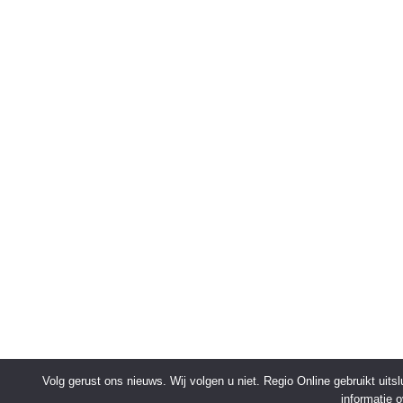
Volg gerust ons nieuws. Wij volgen u niet. Regio Online gebruikt uit
informatie 