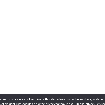
sluitend functionele cookies. We onthouden alleen uw cookievoorkeur, zodat u
over de gebruikte cookies en onze privacyaanpak leest u in ons privacy- en red