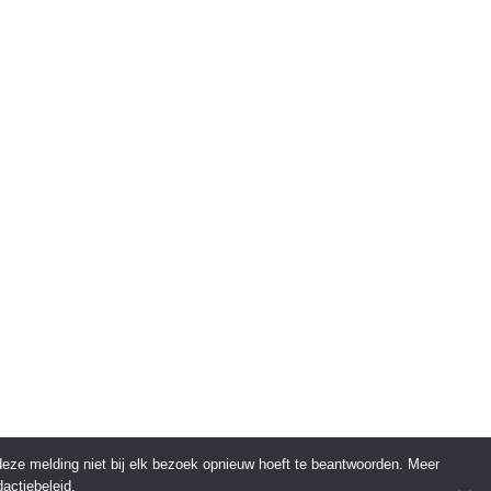
 deze melding niet bij elk bezoek opnieuw hoeft te beantwoorden. Meer
actiebeleid.