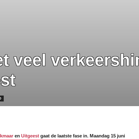
et veel verkeersh
st
D
lkmaar
en
Uitgeest
gaat de laatste fase in. Maandag 15 juni