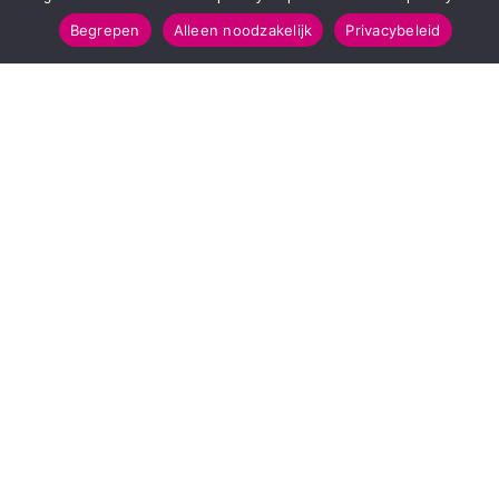
Begrepen
Alleen noodzakelijk
Privacybeleid
POPULAIRE TOPICS
112 & Handhaving
Amusement
Kunst & Cultuur
Leefomgeving
Mens & Maatschappij
Recreatie
Sport & Bewegen