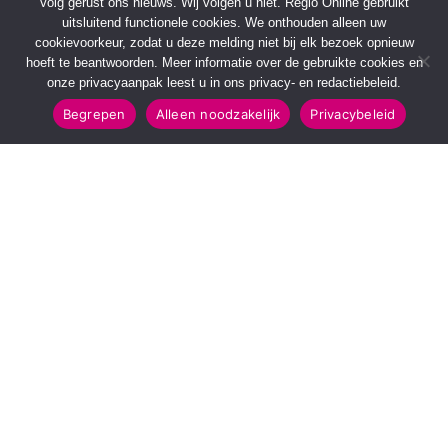
Volg gerust ons nieuws. Wij volgen u niet. Regio Online gebruikt
uitsluitend functionele cookies. We onthouden alleen uw
cookievoorkeur, zodat u deze melding niet bij elk bezoek opnieuw
hoeft te beantwoorden. Meer informatie over de gebruikte cookies en
onze privacyaanpak leest u in ons privacy- en redactiebeleid.
Begrepen
Alleen noodzakelijk
Privacybeleid
SNELMENU
POPULAIRE TOPICS
Voorpagina
112 & Handhaving
Kies jouw regio
Amusement
Binnenland
Kunst & Cultuur
Buitenland
Leefomgeving
Mens & Maatschappij
Recreatie
Sport & Bewegen