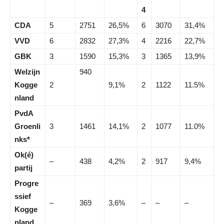
4
CDA
5
2751
26,5%
6
3070
31,4%
VVD
6
2832
27,3%
4
2216
22,7%
GBK
3
1590
15,3%
3
1365
13,9%
Welzijn
940
Kogge
2
9,1%
2
1122
11.5%
nland
PvdA
Groenli
3
1461
14,1%
2
1077
11.0%
nks*
Ok(é)
–
438
4,2%
2
917
9,4%
partij
Progre
ssief
–
369
3,6%
–
–
–
Kogge
nland