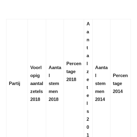
A
a
n
t
a
Percen
l
Voorl
Aanta
Aanta
tage
z
opig
l
l
Percen
2018
e
Partij
aantal
stem
stem
tage
t
zetels
men
men
2014
e
2018
2018
2014
l
s
2
0
1