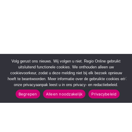
Volg gerust ons nieuws. Wij volgen u niet. Regio Online gebruikt
uitsluitend functionele cookies. We onthouden alleen uw
cookievoorkeur, zodat u deze melding niet bij elk bezoek opnieuw
hoeft te beantwoorden. Meer informatie over de gebruikte cookies en
onze privacyaanpak leest u in ons privacy- en redactiebeleid.
Begrepen
Alleen noodzakelijk
Privacybeleid
SNELMENU
POPULAIRE TOPICS