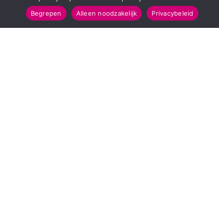
Begrepen
Alleen noodzakelijk
Privacybeleid
SNELMENU
POPULAIRE TOPICS
Voorpagina
112 & Handhaving
Kies jouw regio
Amusement
Binnenland
Kunst & Cultuur
Buitenland
Leefomgeving
Mens & Maatschappij
Recreatie
Sport & Bewegen
INFORMATIE
Over Regio Online