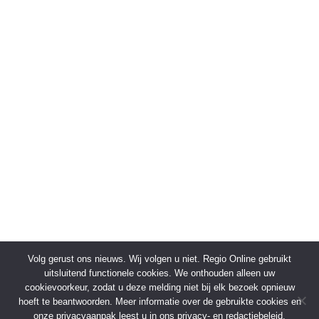
Volg gerust ons nieuws. Wij volgen u niet. Regio Online gebruikt
uitsluitend functionele cookies. We onthouden alleen uw
cookievoorkeur, zodat u deze melding niet bij elk bezoek opnieuw
hoeft te beantwoorden. Meer informatie over de gebruikte cookies en
onze privacyaanpak leest u in ons privacy- en redactiebeleid.