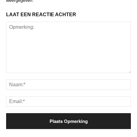
weergegeven.
LAAT EEN REACTIE ACHTER
Opmerking:
Na
Ema