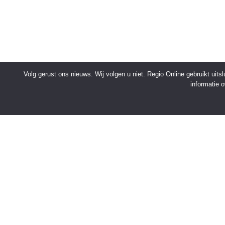
Volg gerust ons nieuws. Wij volgen u niet. Regio Online gebruikt uit
informatie 
SNELMENU