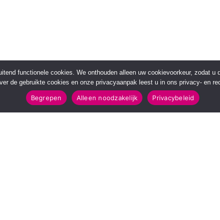
sluitend functionele cookies. We onthouden alleen uw cookievoorkeur, zodat u
over de gebruikte cookies en onze privacyaanpak leest u in ons privacy- en red
Begrepen
Alleen noodzakelijk
Privacybeleid
POPULAIRE TOPICS