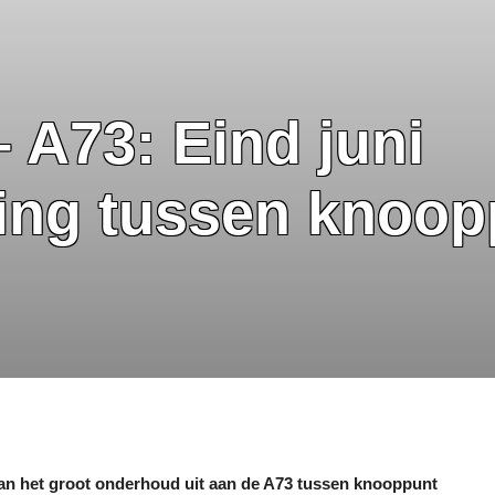
A73: Eind juni
ing tussen knoop
an het groot onderhoud uit aan de A73 tussen knooppunt