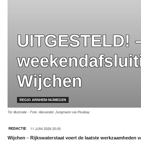
UITGESTELD! – 
weekendafsluit
Wijchen
REGIO ARNHEM-NIJMEGEN
Ter illustratie - Foto: Alexander Jungmann via Pixabay
11 JUNI 2026 20:00
REDACTIE
Wijchen
–
Rijkswaterstaat voert de laatste werkzaamheden v