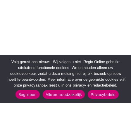
Volg gerust ons nieuws. Wij volgen u niet. Regio Online gebruikt
uitsluitend functionele cookies. We onthouden alleen uw
cookievoorkeur, zodat u deze melding niet bij elk bezoek opnieuw
hoeft te beantwoorden. Meer informatie over de gebruikte cookies en
onze privacyaanpak leest u in ons privacy- en redactiebeleid.
Begrepen
Alleen noodzakelijk
Privacybeleid
SNELMENU
POPULAIRE TOPICS