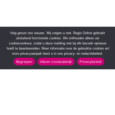
Volg gerust ons nieuws. Wij volgen u niet. Regio Online gebruikt
uitsluitend functionele cookies. We onthouden alleen uw
cookievoorkeur, zodat u deze melding niet bij elk bezoek opnieuw
hoeft te beantwoorden. Meer informatie over de gebruikte cookies en
onze privacyaanpak leest u in ons privacy- en redactiebeleid.
Begrepen
Alleen noodzakelijk
Privacybeleid
SNELMENU
POPULAIRE TOPICS
Voorpagina
112 & Handhaving
Kies jouw regio
Amusement