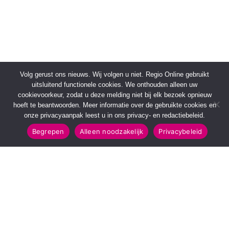
Volg gerust ons nieuws. Wij volgen u niet. Regio Online gebruikt
uitsluitend functionele cookies. We onthouden alleen uw
cookievoorkeur, zodat u deze melding niet bij elk bezoek opnieuw
hoeft te beantwoorden. Meer informatie over de gebruikte cookies en
onze privacyaanpak leest u in ons privacy- en redactiebeleid.
Begrepen
Alleen noodzakelijk
Privacybeleid
SNELMENU
POPULAIRE TOPICS
Voorpagina
112 & Handhaving
Kies jouw regio
Amusement