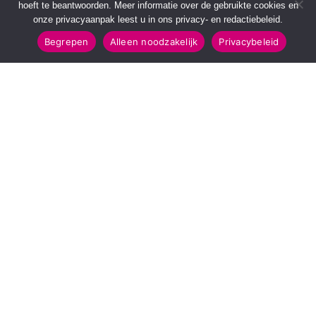
hoeft te beantwoorden. Meer informatie over de gebruikte cookies en
onze privacyaanpak leest u in ons privacy- en redactiebeleid.
Begrepen
Alleen noodzakelijk
Privacybeleid
SNELMENU
POPULAIRE TOPICS
Voorpagina
112 & Handhaving
Kies jouw regio
Amusement
Binnenland
Kunst & Cultuur
Buitenland
Leefomgeving
Mens & Maatschappij
Recreatie
Sport & Bewegen
INFORMATIE