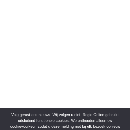
Volg gerust ons nieuws. Wij volgen u niet. Regio Online gebruikt
uitsluitend functionele cookies. We onthouden alleen uw
cookievoorkeur, zodat u deze melding niet bij elk bezoek opnieuw