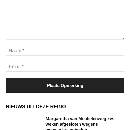
Opmerking:
Na
Ema
NIEUWS UIT DEZE REGIO
Margaretha van Mechelenweg zes
weken afgesloten wegens
wegwerkzaamheden