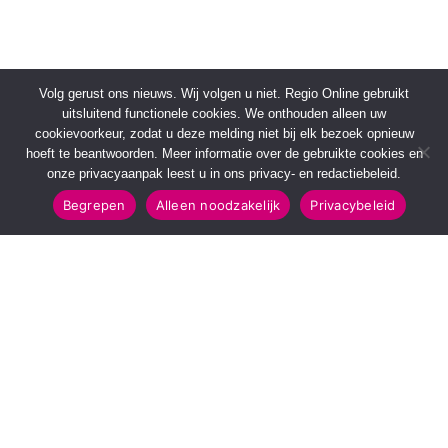
Volg gerust ons nieuws. Wij volgen u niet. Regio Online gebruikt
uitsluitend functionele cookies. We onthouden alleen uw
cookievoorkeur, zodat u deze melding niet bij elk bezoek opnieuw
hoeft te beantwoorden. Meer informatie over de gebruikte cookies en
onze privacyaanpak leest u in ons privacy- en redactiebeleid.
Begrepen
Alleen noodzakelijk
Privacybeleid
SNELMENU
POPULAIRE TOPICS
Voorpagina
112 & Handhaving
Kies jouw regio
Amusement
Binnenland
Kunst & Cultuur
Buitenland
Leefomgeving