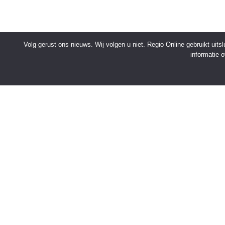
Volg gerust ons nieuws. Wij volgen u niet. Regio Online gebruikt uit
informatie 
SNELMENU
Voorpagina