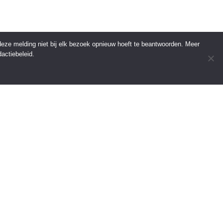
 deze melding niet bij elk bezoek opnieuw hoeft te beantwoorden. Meer
actiebeleid.
INFORMATIE
Over Regio Online