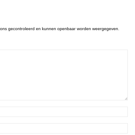
or ons gecontroleerd en kunnen openbaar worden weergegeven.
Naa
Ema