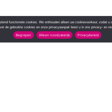
sluitend functionele cookies. We onthouden alleen uw cookievoorkeur, zodat u
over de gebruikte cookies en onze privacyaanpak leest u in ons privacy- en red
Begrepen
Alleen noodzakelijk
Privacybeleid
POPULAIRE TOPICS
112 & Handhaving