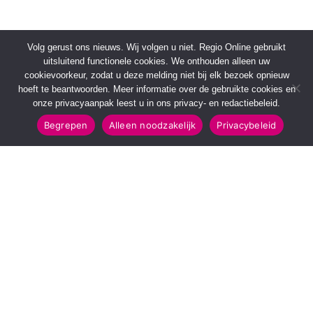
Volg gerust ons nieuws. Wij volgen u niet. Regio Online gebruikt
uitsluitend functionele cookies. We onthouden alleen uw
cookievoorkeur, zodat u deze melding niet bij elk bezoek opnieuw
hoeft te beantwoorden. Meer informatie over de gebruikte cookies en
onze privacyaanpak leest u in ons privacy- en redactiebeleid.
Begrepen
Alleen noodzakelijk
Privacybeleid
SNELMENU
POPULAIRE TOPICS
Voorpagina
112 & Handhaving
Kies jouw regio
Amusement
Binnenland
Kunst & Cultuur
Buitenland
Leefomgeving
Mens & Maatschappij