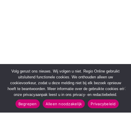
Volg gerust ons nieuws. Wij volgen u niet. Regio Online gebruikt
uitsluitend functionele cookies. We onthouden alleen uw
cookievoorkeur, zodat u deze melding niet bij elk bezoek opnieuw
hoeft te beantwoorden. Meer informatie over de gebruikte cookies en
onze privacyaanpak leest u in ons privacy- en redactiebeleid.
Begrepen
Alleen noodzakelijk
Privacybeleid