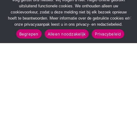
uitsluitend functionele cookies. We onthouden alleen uw
cookievoorkeur, zodat u deze melding niet bij elk bezoek opnieuw
hoeft te beantwoorden. Meer informatie over de gebruikte cookies en
onze privacyaanpak leest u in ons privacy- en redactiebeleid.
Begrepen
Alleen noodzakelijk
Privacybeleid
SNELMENU
POPULAIRE TOPICS
Voorpagina
112 & Handhaving
Kies jouw regio
Amusement
Binnenland
Kunst & Cultuur
Buitenland
Leefomgeving
Mens & Maatschappij
Recreatie
Sport & Bewegen