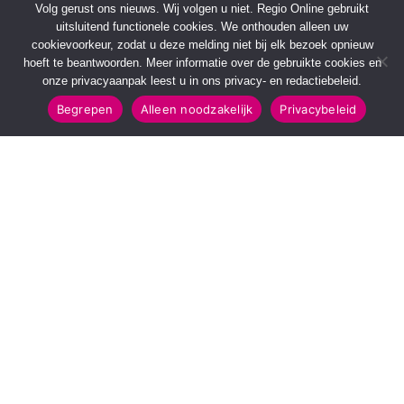
Volg gerust ons nieuws. Wij volgen u niet. Regio Online gebruikt
uitsluitend functionele cookies. We onthouden alleen uw
cookievoorkeur, zodat u deze melding niet bij elk bezoek opnieuw
hoeft te beantwoorden. Meer informatie over de gebruikte cookies en
onze privacyaanpak leest u in ons privacy- en redactiebeleid.
Begrepen
Alleen noodzakelijk
Privacybeleid
SNELMENU
POPULAIRE TOPICS
Voorpagina
112 & Handhaving
Kies jouw regio
Amusement
Binnenland
Kunst & Cultuur
Buitenland
Leefomgeving
Mens & Maatschappij
Recreatie
Sport & Bewegen