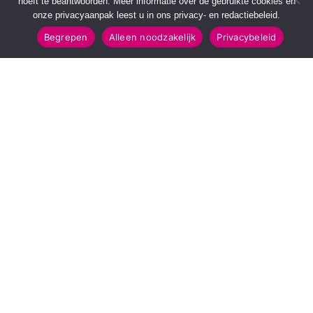
hoeft te beantwoorden. Meer informatie over de gebruikte cookies en
onze privacyaanpak leest u in ons privacy- en redactiebeleid.
Begrepen
Alleen noodzakelijk
Privacybeleid
SNELMENU
POPULAIRE TOPICS
Voorpagina
112 & Handhaving
Kies jouw regio
Amusement
Binnenland
Kunst & Cultuur
Buitenland
Leefomgeving
Mens & Maatschappij
Recreatie
Sport & Bewegen
INFORMATIE