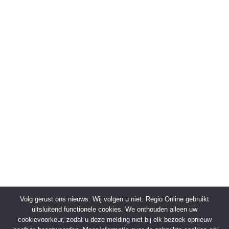
Volg gerust ons nieuws. Wij volgen u niet. Regio Online gebruikt
uitsluitend functionele cookies. We onthouden alleen uw
cookievoorkeur, zodat u deze melding niet bij elk bezoek opnieuw