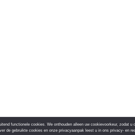
sluitend functionele cookies. We onthouden alleen uw cookievoorkeur, zodat u
over de gebruikte cookies en onze privacyaanpak leest u in ons privacy- en red