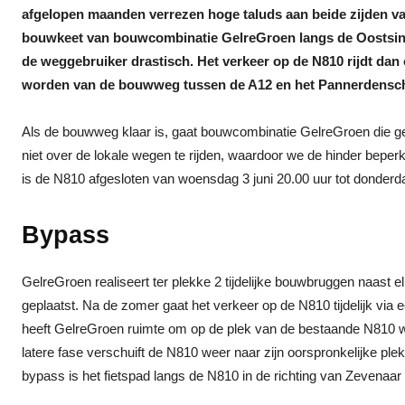
afgelopen maanden verrezen hoge taluds aan beide zijden v
bouwkeet van bouwcombinatie GelreGroen langs de Oostsinge
de weggebruiker drastisch. Het verkeer op de N810 rijdt dan 
worden van de bouwweg tussen de A12 en het Pannerdensch
Als de bouwweg klaar is, gaat bouwcombinatie GelreGroen die ge
niet over de lokale wegen te rijden, waardoor we de hinder beper
is de N810 afgesloten van woensdag 3 juni 20.00 uur tot donderda
Bypass
GelreGroen realiseert ter plekke 2 tijdelijke bouwbruggen naast e
geplaatst. Na de zomer gaat het verkeer op de N810 tijdelijk via
heeft GelreGroen ruimte om op de plek van de bestaande N810 w
latere fase verschuift de N810 weer naar zijn oorspronkelijke pl
bypass is het fietspad langs de N810 in de richting van Zevenaar d