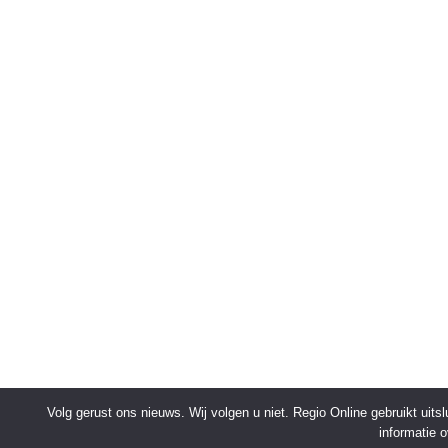
Volg gerust ons nieuws. Wij volgen u niet. Regio Online gebruikt uit
informatie 