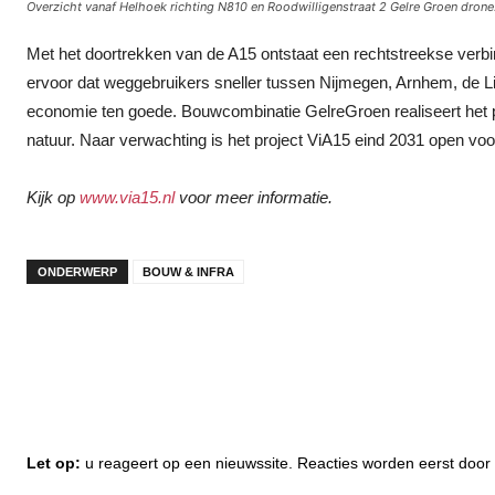
Overzicht vanaf Helhoek richting N810 en Roodwilligenstraat 2 Gelre Groen drone.
Met het doortrekken van de A15 ontstaat een rechtstreekse verb
ervoor dat weggebruikers sneller tussen Nijmegen, Arnhem, de L
economie ten goede. Bouwcombinatie GelreGroen realiseert het p
natuur. Naar verwachting is het project ViA15 eind 2031 open voo
Kijk op
www.via15.nl
voor meer informatie.
ONDERWERP
BOUW & INFRA
Let op:
u reageert op een nieuwssite. Reacties worden eerst do