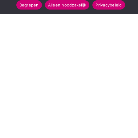
Begrepen
Alleen noodzakelijk
Privacybeleid
POPULAIRE TOPICS
112 & Handhaving
Amusement
Kunst & Cultuur
Leefomgeving
Mens & Maatschappij
Recreatie
Sport & Bewegen