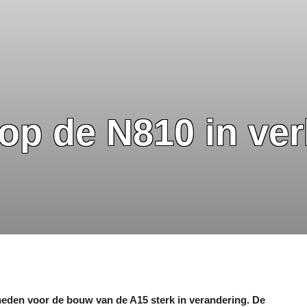
op de N810 in ve
eden voor de bouw van de A15 sterk in verandering. De