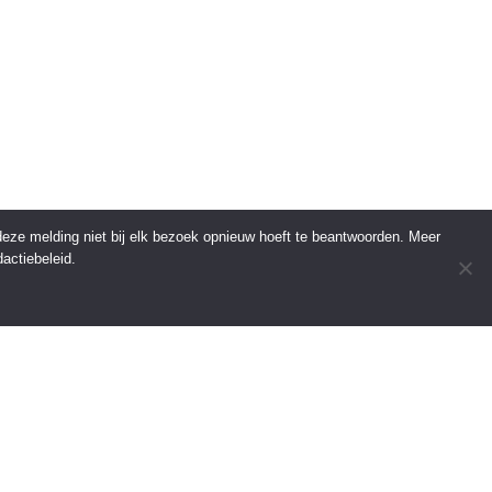
 deze melding niet bij elk bezoek opnieuw hoeft te beantwoorden. Meer
actiebeleid.