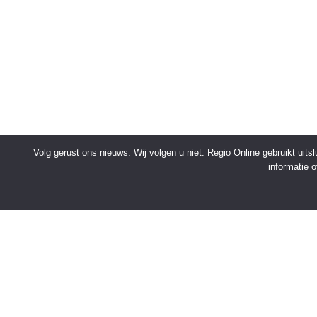
Volg gerust ons nieuws. Wij volgen u niet. Regio Online gebruikt uit
informatie 