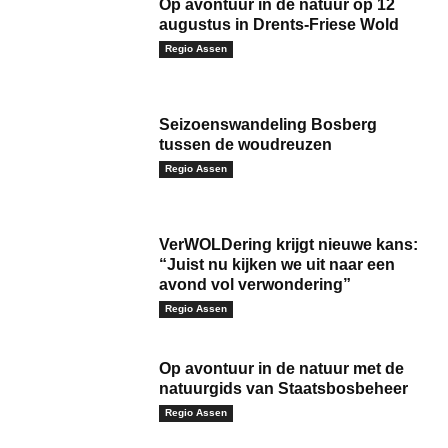
Op avontuur in de natuur op 12
augustus in Drents-Friese Wold
Regio Assen
Seizoenswandeling Bosberg
tussen de woudreuzen
Regio Assen
VerWOLDering krijgt nieuwe kans:
“Juist nu kijken we uit naar een
avond vol verwondering”
Regio Assen
Op avontuur in de natuur met de
natuurgids van Staatsbosbeheer
Regio Assen