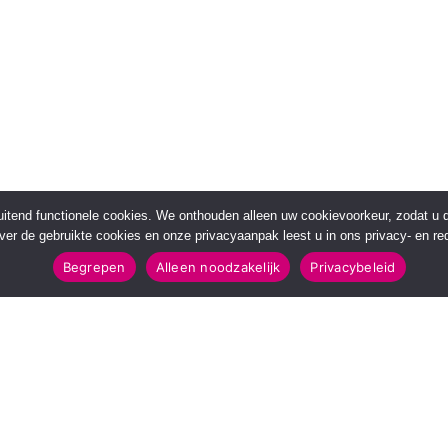
sluitend functionele cookies. We onthouden alleen uw cookievoorkeur, zodat u
over de gebruikte cookies en onze privacyaanpak leest u in ons privacy- en red
Begrepen
Alleen noodzakelijk
Privacybeleid