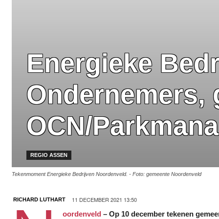
Energieke Bedr
Ondernemers, 
OCN/Parkmana
REGIO ASSEN
Tekenmoment Energieke Bedrijven Noordenveld. - Foto: gemeente Noordenveld
11 DECEMBER 2021 13:50
RICHARD LUTHART
oordenveld
–
Op 10 december tekenen gemee