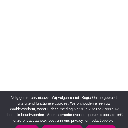
Volg gerust ons nieuws. Wij volgen u niet. Regio Online gebruikt
uitsluitend functionele cookies. We onthouden alleen uw
cookievoorkeur, zodat u deze melding niet bij elk bezoek opnieuw
hoeft te beantwoorden. Meer informatie over de gebruikte cookies en
onze privacyaanpak leest u in ons privacy- en redactiebeleid.