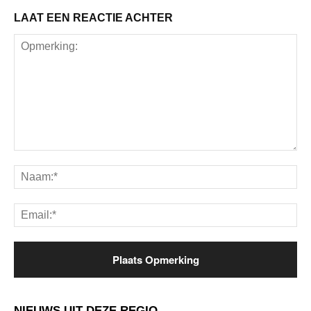
LAAT EEN REACTIE ACHTER
Opmerking:
Na
Ema
NIEUWS UIT DEZE REGIO