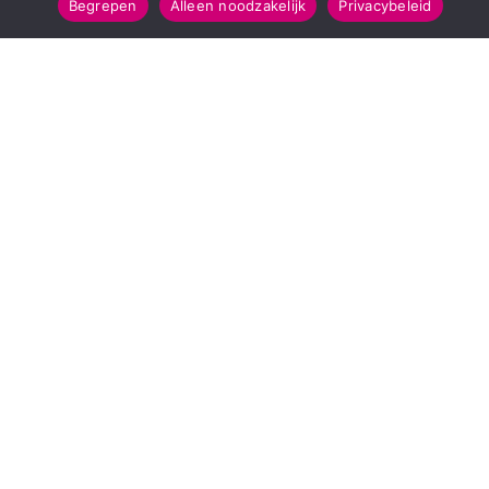
Begrepen
Alleen noodzakelijk
Privacybeleid
SNELMENU
POPULAIRE TOPICS
Voorpagina
112 & Handhaving
Kies jouw regio
Amusement
Binnenland
Kunst & Cultuur
Buitenland
Leefomgeving
Mens & Maatschappij
Recreatie
Sport & Bewegen
INFORMATIE
Over Regio Online
Contact