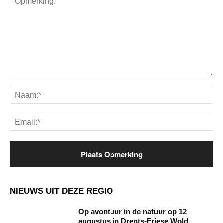
Opmerking:
Na
Ema
NIEUWS UIT DEZE REGIO
Op avontuur in de natuur op 12
augustus in Drents-Friese Wold