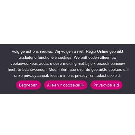
Volg gerust ons nieuws. Wij volgen u niet. Regio Online gebruikt
uitsluitend functionele cookies. We onthouden alleen uw
cookievoorkeur, zodat u deze melding niet bij elk bezoek opnieuw
hoeft te beantwoorden. Meer informatie over de gebruikte cookies en
onze privacyaanpak leest u in ons privacy- en redactiebeleid.
Begrepen
Alleen noodzakelijk
Privacybeleid
SNELMENU
POPULAIRE TOPICS
Voorpagina
112 & Handhaving