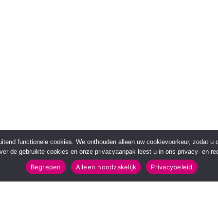
sluitend functionele cookies. We onthouden alleen uw cookievoorkeur, zodat u
over de gebruikte cookies en onze privacyaanpak leest u in ons privacy- en red
Begrepen
Alleen noodzakelijk
Privacybeleid