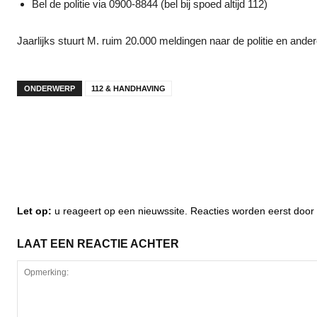
Bel de politie via 0900-8844 (bel bij spoed altijd 112)
Jaarlijks stuurt M. ruim 20.000 meldingen naar de politie en and
ONDERWERP
112 & HANDHAVING
Let op:
u reageert op een nieuwssite. Reacties worden eerst do
LAAT EEN REACTIE ACHTER