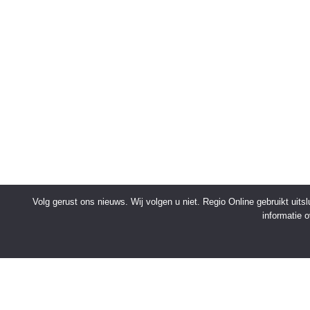
Volg gerust ons nieuws. Wij volgen u niet. Regio Online gebruikt uit
informatie 