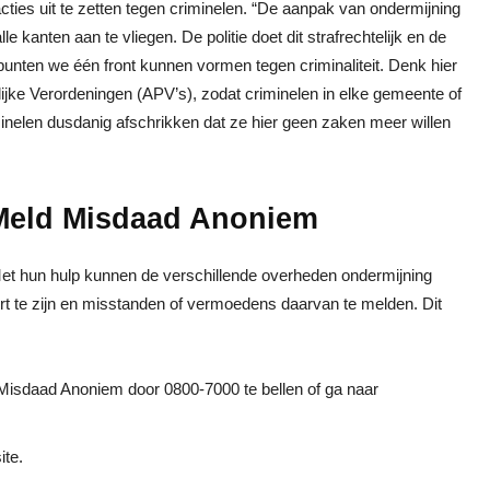
ties uit te zetten tegen criminelen. “De aanpak van ondermijning
 kanten aan te vliegen. De politie doet dit strafrechtelijk en de
punten we één front kunnen vormen tegen criminaliteit. Denk hier
jke Verordeningen (APV’s), zodat criminelen in elke gemeente of
minelen dusdanig afschrikken dat ze hier geen zaken meer willen
a Meld Misdaad Anoniem
Met hun hulp kunnen de verschillende overheden ondermijning
rt te zijn en misstanden of vermoedens daarvan te melden. Dit
isdaad Anoniem door 0800-7000 te bellen of ga naar
ite.