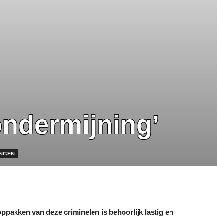
ndermijning’
INGEN
ppakken van deze criminelen is behoorlijk lastig en