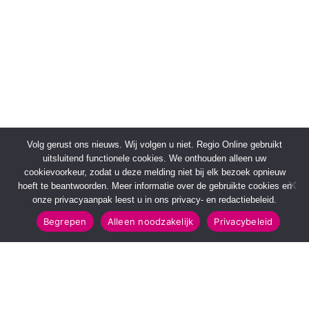
Volg gerust ons nieuws. Wij volgen u niet. Regio Online gebruikt
uitsluitend functionele cookies. We onthouden alleen uw
cookievoorkeur, zodat u deze melding niet bij elk bezoek opnieuw
hoeft te beantwoorden. Meer informatie over de gebruikte cookies en
onze privacyaanpak leest u in ons privacy- en redactiebeleid.
Begrepen
Alleen noodzakelijk
Privacybeleid
SNELMENU
POPULAIRE TOPICS