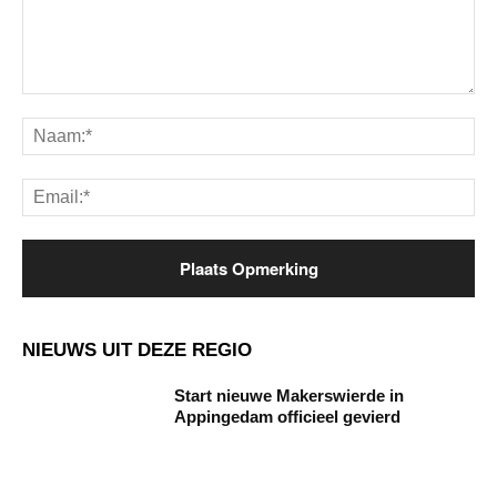
Opmerking:
Na
Ema
NIEUWS UIT DEZE REGIO
Start nieuwe Makerswierde in
Appingedam officieel gevierd