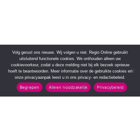
Volg gerust ons nieuws. Wij volgen u niet. Regio Online gebruikt
uitsluitend functionele cookies. We onthouden alleen uw
cookievoorkeur, zodat u deze melding niet bij elk bezoek opnieuw
hoeft te beantwoorden. Meer informatie over de gebruikte cookies en
onze privacyaanpak leest u in ons privacy- en redactiebeleid.
Begrepen
Alleen noodzakelijk
Privacybeleid
SNELMENU
POPULAIRE TOPICS
Voorpagina
112 & Handhaving