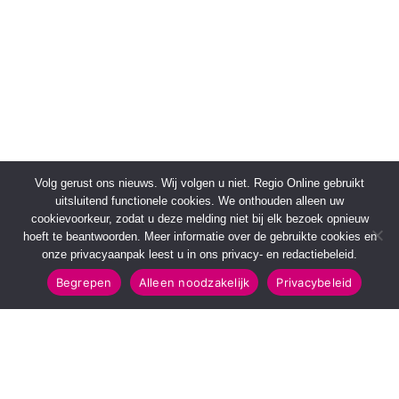
Volg gerust ons nieuws. Wij volgen u niet. Regio Online gebruikt
uitsluitend functionele cookies. We onthouden alleen uw
cookievoorkeur, zodat u deze melding niet bij elk bezoek opnieuw
hoeft te beantwoorden. Meer informatie over de gebruikte cookies en
onze privacyaanpak leest u in ons privacy- en redactiebeleid.
Begrepen
Alleen noodzakelijk
Privacybeleid
SNELMENU
POPULAIRE TOPICS