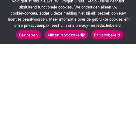
Volg gerust ons nieuws. Wij volgen u niet. Regio Online gebruikt
uitsluitend functionele cookies. We onthouden alleen uw
cookievoorkeur, zodat u deze melding niet bij elk bezoek opnieuw
hoeft te beantwoorden. Meer informatie over de gebruikte cookies en
onze privacyaanpak leest u in ons privacy- en redactiebeleid.
Begrepen
Alleen noodzakelijk
Privacybeleid
SNELMENU
POPULAIRE TOPICS
Voorpagina
112 & Handhaving
Kies jouw regio
Amusement
Binnenland
Kunst & Cultuur
Buitenland
Leefomgeving
Mens & Maatschappij
Recreatie
Sport & Bewegen