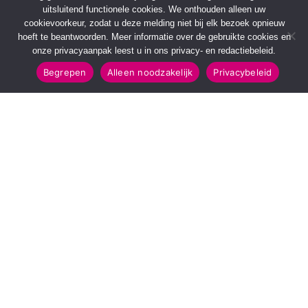
uitsluitend functionele cookies. We onthouden alleen uw
cookievoorkeur, zodat u deze melding niet bij elk bezoek opnieuw
hoeft te beantwoorden. Meer informatie over de gebruikte cookies en
onze privacyaanpak leest u in ons privacy- en redactiebeleid.
Begrepen
Alleen noodzakelijk
Privacybeleid
SNELMENU
POPULAIRE TOPICS
Voorpagina
112 & Handhaving
Kies jouw regio
Amusement
Binnenland
Kunst & Cultuur
Buitenland
Leefomgeving
Mens & Maatschappij
Recreatie
Sport & Bewegen