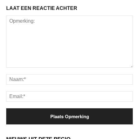
LAAT EEN REACTIE ACHTER
Opmerking:
Na
Ema