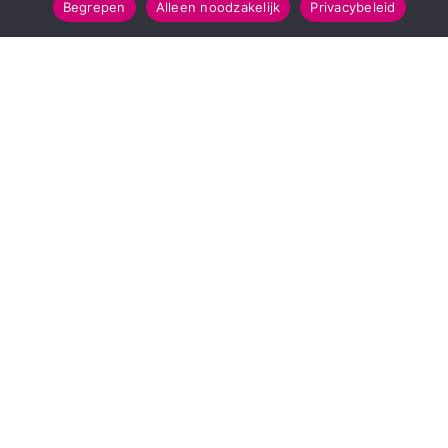
Begrepen
Alleen noodzakelijk
Privacybeleid
SNELMENU
POPULAIRE TOPICS
Voorpagina
112 & Handhaving
Kies jouw regio
Amusement
Binnenland
Kunst & Cultuur
Buitenland
Leefomgeving
Mens & Maatschappij
Recreatie
Sport & Bewegen
INFORMATIE
Over Regio Online
Contact