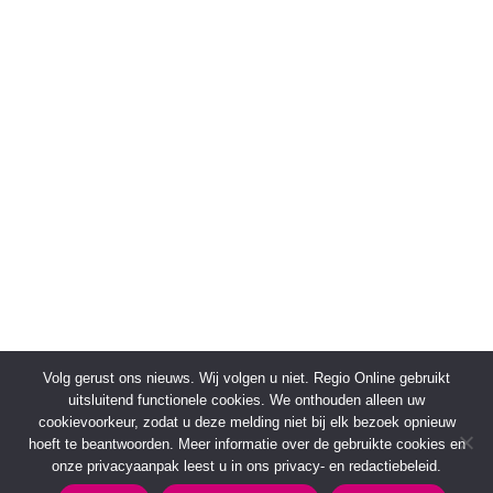
Volg gerust ons nieuws. Wij volgen u niet. Regio Online gebruikt
uitsluitend functionele cookies. We onthouden alleen uw
cookievoorkeur, zodat u deze melding niet bij elk bezoek opnieuw
hoeft te beantwoorden. Meer informatie over de gebruikte cookies en
onze privacyaanpak leest u in ons privacy- en redactiebeleid.