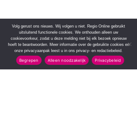
Volg gerust ons nieuws. Wij volgen u niet. Regio Online gebruikt
uitsluitend functionele cookies. We onthouden alleen uw
cookievoorkeur, zodat u deze melding niet bij elk bezoek opnieuw
hoeft te beantwoorden. Meer informatie over de gebruikte cookies en
onze privacyaanpak leest u in ons privacy- en redactiebeleid.
Begrepen
Alleen noodzakelijk
Privacybeleid
SNELMENU
POPULAIRE TOPICS
Voorpagina
112 & Handhaving
Kies jouw regio
Amusement
Binnenland
Kunst & Cultuur
Buitenland
Leefomgeving