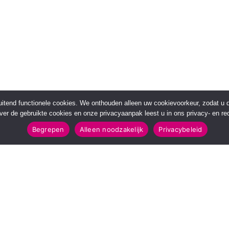
sluitend functionele cookies. We onthouden alleen uw cookievoorkeur, zodat u
over de gebruikte cookies en onze privacyaanpak leest u in ons privacy- en red
Begrepen
Alleen noodzakelijk
Privacybeleid