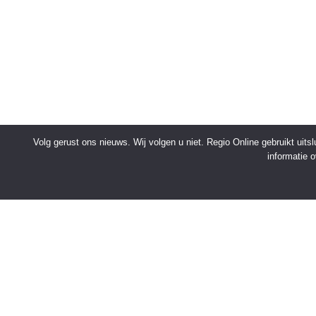
Volg gerust ons nieuws. Wij volgen u niet. Regio Online gebruikt uit
informatie 