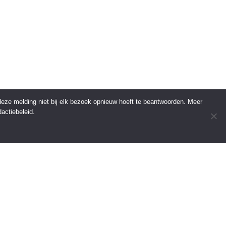
 deze melding niet bij elk bezoek opnieuw hoeft te beantwoorden. Meer
actiebeleid.