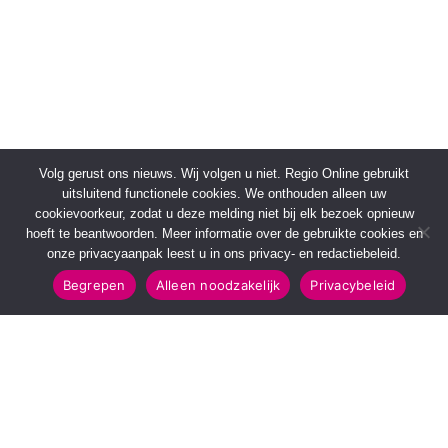
Volg gerust ons nieuws. Wij volgen u niet. Regio Online gebruikt
uitsluitend functionele cookies. We onthouden alleen uw
cookievoorkeur, zodat u deze melding niet bij elk bezoek opnieuw
hoeft te beantwoorden. Meer informatie over de gebruikte cookies en
onze privacyaanpak leest u in ons privacy- en redactiebeleid.
Begrepen
Alleen noodzakelijk
Privacybeleid
SNELMENU
POPULAIRE TOPICS
Voorpagina
112 & Handhaving