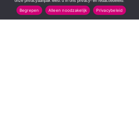
onze privacyaanpak leest u in ons privacy- en redactiebeleid.
Begrepen
Alleen noodzakelijk
Privacybeleid
SNELMENU
POPULAIRE TOPICS
Voorpagina
112 & Handhaving
Kies jouw regio
Amusement
Binnenland
Kunst & Cultuur
Buitenland
Leefomgeving
Mens & Maatschappij
Recreatie
Sport & Bewegen
INFORMATIE
Over Regio Online