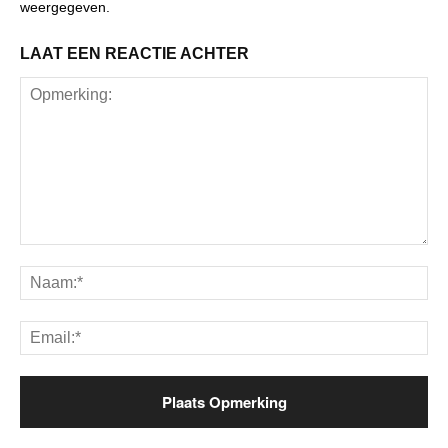
weergegeven.
LAAT EEN REACTIE ACHTER
Opmerking:
Na
Ema