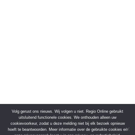
Volg gerust ons nieuws. Wij volgen u niet. Regio Online gebruikt
uitsluitend functionele cookies. We onthouden alleen uw
cookievoorkeur, zodat u deze melding niet bij elk bezoek opnieuw
hoeft te beantwoorden. Meer informatie over de gebruikte cookies en