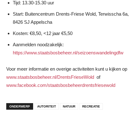
Tijd: 13.30-15.30 uur
Start: Buitencentrum Drents-Friese Wold, Terwisscha 6a,
8426 SJ Appelscha
Kosten: €8,50, <12 jaar €5,50
Aanmelden noodzakelijk:
https://www.staatsbosbeheer.nl/seizoenswandelingdfw
Voor meer informatie en overige activiteiten kunt u kijken op
www.staatsbosbeheer.nl/DrentsFrieseWold
of
www.facebook.com/staatsbosbeheerdrentsfriesewold
ONDERWERP
AUTORITEIT
NATUUR
RECREATIE