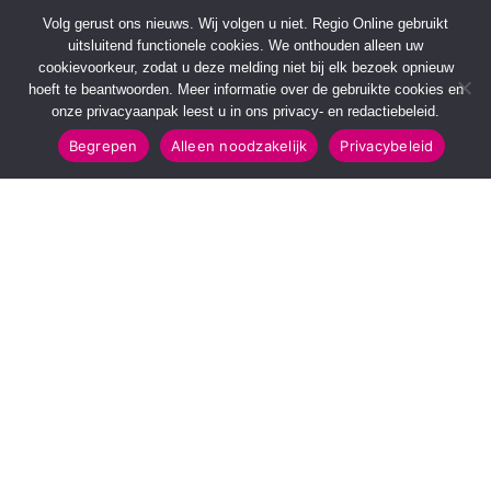
Volg gerust ons nieuws. Wij volgen u niet. Regio Online gebruikt
uitsluitend functionele cookies. We onthouden alleen uw
cookievoorkeur, zodat u deze melding niet bij elk bezoek opnieuw
hoeft te beantwoorden. Meer informatie over de gebruikte cookies en
onze privacyaanpak leest u in ons privacy- en redactiebeleid.
Begrepen
Alleen noodzakelijk
Privacybeleid
SNELMENU
POPULAIRE TOPICS
Voorpagina
112 & Handhaving
Kies jouw regio
Amusement
Binnenland
Kunst & Cultuur
Buitenland
Leefomgeving
Mens & Maatschappij
Recreatie
Sport & Bewegen