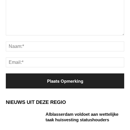
Opmerking:
Na
Ema
NIEUWS UIT DEZE REGIO
Alblasserdam voldoet aan wettelijke
taak huisvesting statushouders