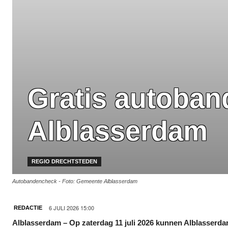
Gratis autoban
Alblasserdam
REGIO DRECHTSTEDEN
Autobandencheck - Foto: Gemeente Alblasserdam
6 JULI 2026 15:00
REDACTIE
Alblasserdam – Op zaterdag 11 juli 2026 kunnen Alblasserda