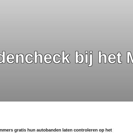
dencheck bij het 
mmers gratis hun autobanden laten controleren op het