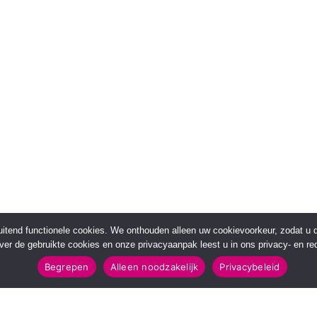
sluitend functionele cookies. We onthouden alleen uw cookievoorkeur, zodat u
over de gebruikte cookies en onze privacyaanpak leest u in ons privacy- en red
Begrepen
Alleen noodzakelijk
Privacybeleid