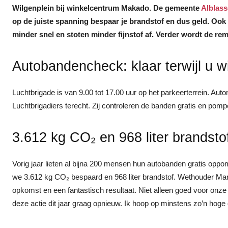
Wilgenplein bij winkelcentrum Makado. De gemeente
Alblas
op de juiste spanning bespaar je brandstof en dus geld. Ook
minder snel en stoten minder fijnstof af. Verder wordt de re
Autobandencheck: klaar terwijl u w
Luchtbrigade is van 9.00 tot 17.00 uur op het parkeerterrein. Aut
Luchtbrigadiers terecht. Zij controleren de banden gratis en pomp
3.612 kg CO₂ en 968 liter brandst
Vorig jaar lieten al bijna 200 mensen hun autobanden gratis op
we 3.612 kg CO₂ bespaard en 968 liter brandstof. Wethouder Mar
opkomst en een fantastisch resultaat. Niet alleen goed voor onz
deze actie dit jaar graag opnieuw. Ik hoop op minstens zo’n hoge