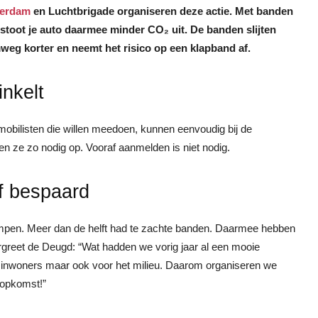
serdam
en Luchtbrigade organiseren deze actie. Met banden
 stoot je auto daarmee minder CO₂ uit. De banden slijten
mweg korter en neemt het risico op een klapband af.
inkelt
omobilisten die willen meedoen, kunnen eenvoudig bij de
en ze zo nodig op. Vooraf aanmelden is niet nodig.
of bespaard
pompen. Meer dan de helft had te zachte banden. Daarmee hebben
greet de Deugd: “Wat hadden we vorig jaar al een mooie
e inwoners maar ook voor het milieu. Daarom organiseren we
 opkomst!”