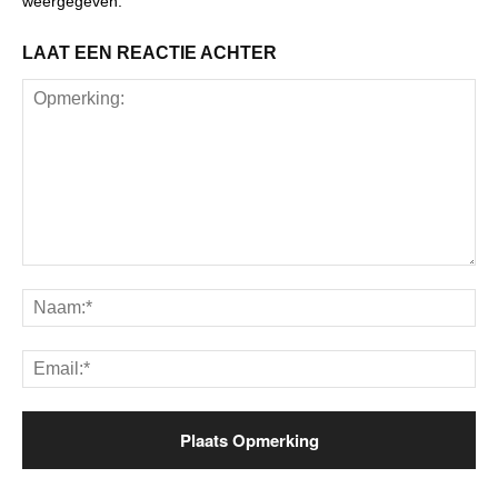
weergegeven.
LAAT EEN REACTIE ACHTER
Opmerking:
Na
Ema