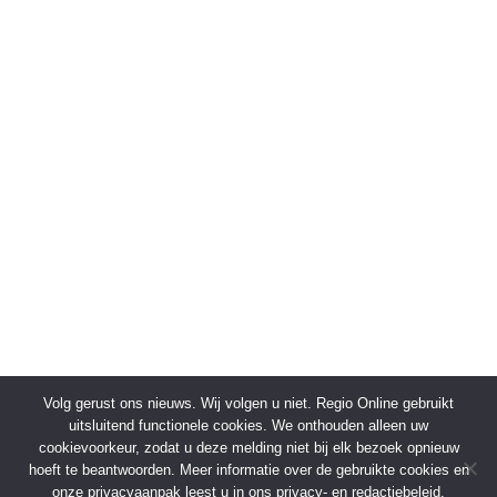
Volg gerust ons nieuws. Wij volgen u niet. Regio Online gebruikt
uitsluitend functionele cookies. We onthouden alleen uw
cookievoorkeur, zodat u deze melding niet bij elk bezoek opnieuw
hoeft te beantwoorden. Meer informatie over de gebruikte cookies en
onze privacyaanpak leest u in ons privacy- en redactiebeleid.