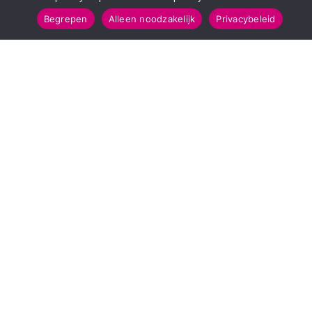
Begrepen
Alleen noodzakelijk
Privacybeleid
SNELMENU
POPULAIRE TOPICS
Voorpagina
112 & Handhaving
Kies jouw regio
Amusement
Binnenland
Kunst & Cultuur
Buitenland
Leefomgeving
Mens & Maatschappij
Recreatie
Sport & Bewegen
INFORMATIE
Over Regio Online