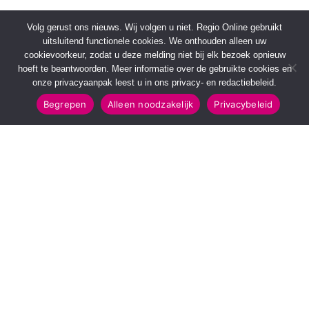
Volg gerust ons nieuws. Wij volgen u niet. Regio Online gebruikt
uitsluitend functionele cookies. We onthouden alleen uw
cookievoorkeur, zodat u deze melding niet bij elk bezoek opnieuw
hoeft te beantwoorden. Meer informatie over de gebruikte cookies en
onze privacyaanpak leest u in ons privacy- en redactiebeleid.
Begrepen
Alleen noodzakelijk
Privacybeleid
SNELMENU
POPULAIRE TOPICS
Voorpagina
112 & Handhaving
Kies jouw regio
Amusement
Binnenland
Kunst & Cultuur
Buitenland
Leefomgeving
Mens & Maatschappij
Recreatie