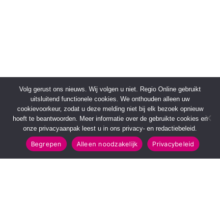
Volg gerust ons nieuws. Wij volgen u niet. Regio Online gebruikt
uitsluitend functionele cookies. We onthouden alleen uw
cookievoorkeur, zodat u deze melding niet bij elk bezoek opnieuw
hoeft te beantwoorden. Meer informatie over de gebruikte cookies en
onze privacyaanpak leest u in ons privacy- en redactiebeleid.
Begrepen
Alleen noodzakelijk
Privacybeleid
SNELMENU
POPULAIRE TOPICS