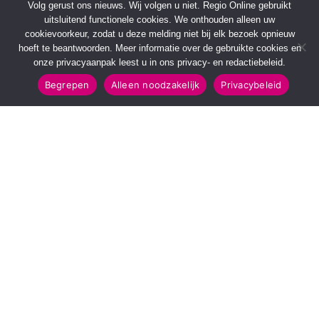
Volg gerust ons nieuws. Wij volgen u niet. Regio Online gebruikt
uitsluitend functionele cookies. We onthouden alleen uw
cookievoorkeur, zodat u deze melding niet bij elk bezoek opnieuw
hoeft te beantwoorden. Meer informatie over de gebruikte cookies en
onze privacyaanpak leest u in ons privacy- en redactiebeleid.
Begrepen
Alleen noodzakelijk
Privacybeleid
SNELMENU
POPULAIRE TOPICS
Voorpagina
112 & Handhaving
Kies jouw regio
Amusement
Binnenland
Kunst & Cultuur
Buitenland
Leefomgeving
Mens & Maatschappij
Recreatie
Sport & Bewegen