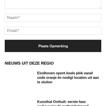
Opmerking:
Na
Ema
NIEUWS UIT DEZE REGIO
Eindhoven opent koele plek vanaf
code oranje én nodigt locaties uit aan
te sluiten
Kunsthal Onthult: eerste fase