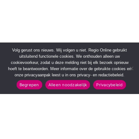
Volg gerust ons nieuws. Wij volgen u niet. Regio Online gebruikt
uitsluitend functionele cookies. We onthouden alleen uw
cookievoorkeur, zodat u deze melding niet bij elk bezoek opnieuw
hoeft te beantwoorden. Meer informatie over de gebruikte cookies en
onze privacyaanpak leest u in ons privacy- en redactiebeleid.
Begrepen
Alleen noodzakelijk
Privacybeleid
SNELMENU
POPULAIRE TOPICS
Voorpagina
112 & Handhaving