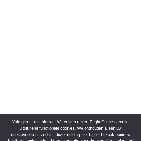
Volg gerust ons nieuws. Wij volgen u niet. Regio Online gebruikt
uitsluitend functionele cookies. We onthouden alleen uw
cookievoorkeur, zodat u deze melding niet bij elk bezoek opnieuw
hoeft te beantwoorden. Meer informatie over de gebruikte cookies en