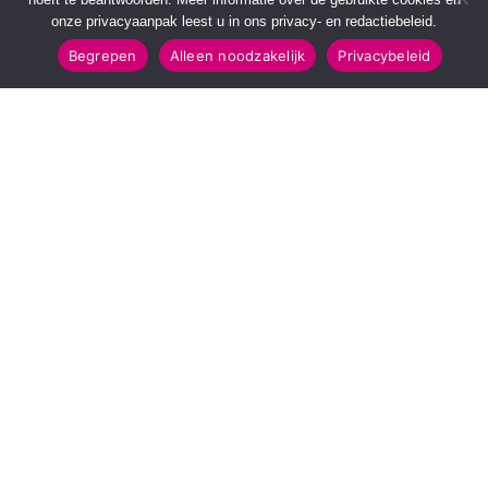
onze privacyaanpak leest u in ons privacy- en redactiebeleid.
Begrepen
Alleen noodzakelijk
Privacybeleid
SNELMENU
POPULAIRE TOPICS
Voorpagina
112 & Handhaving
Kies jouw regio
Amusement
Binnenland
Kunst & Cultuur
Buitenland
Leefomgeving
Mens & Maatschappij
Recreatie
Sport & Bewegen
INFORMATIE