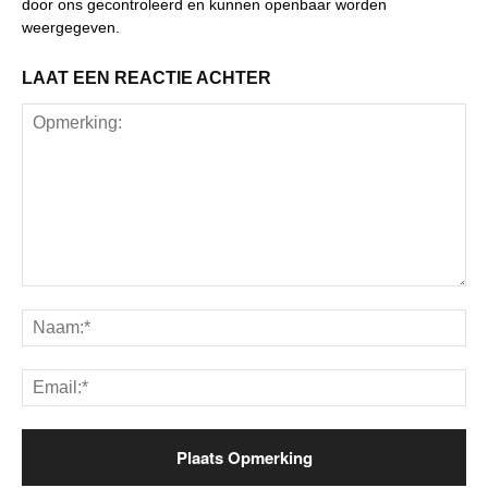
door ons gecontroleerd en kunnen openbaar worden
weergegeven.
LAAT EEN REACTIE ACHTER
Opmerking:
Na
Ema