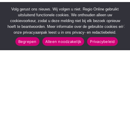
Volg gerust ons nieuws. Wij volgen u niet. Regio Online gebruikt
uitsluitend functionele cookies. We onthouden alleen uw
cookievoorkeur, zodat u deze melding niet bij elk bezoek opnieuw
hoeft te beantwoorden. Meer informatie over de gebruikte cookies en
onze privacyaanpak leest u in ons privacy- en redactiebeleid.
Begrepen
Alleen noodzakelijk
Privacybeleid
SNELMENU
POPULAIRE TOPICS
Voorpagina
112 & Handhaving
Kies jouw regio
Amusement
Binnenland
Kunst & Cultuur
Buitenland
Leefomgeving
Mens & Maatschappij
Recreatie