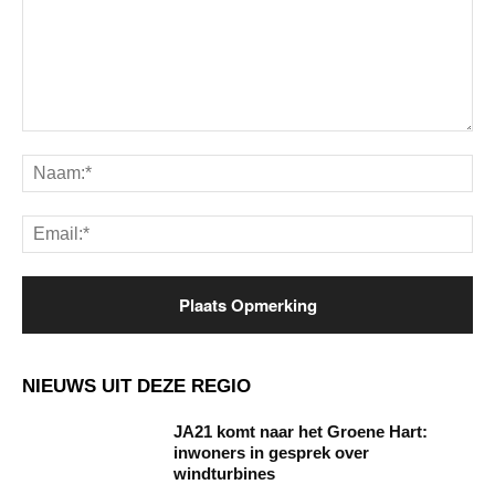
Opmerking:
Na
Ema
NIEUWS UIT DEZE REGIO
JA21 komt naar het Groene Hart:
inwoners in gesprek over
windturbines