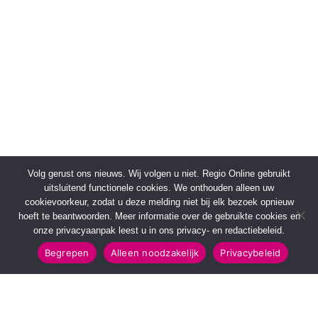
Volg gerust ons nieuws. Wij volgen u niet. Regio Online gebruikt
uitsluitend functionele cookies. We onthouden alleen uw
cookievoorkeur, zodat u deze melding niet bij elk bezoek opnieuw
hoeft te beantwoorden. Meer informatie over de gebruikte cookies en
onze privacyaanpak leest u in ons privacy- en redactiebeleid.
Begrepen
Alleen noodzakelijk
Privacybeleid