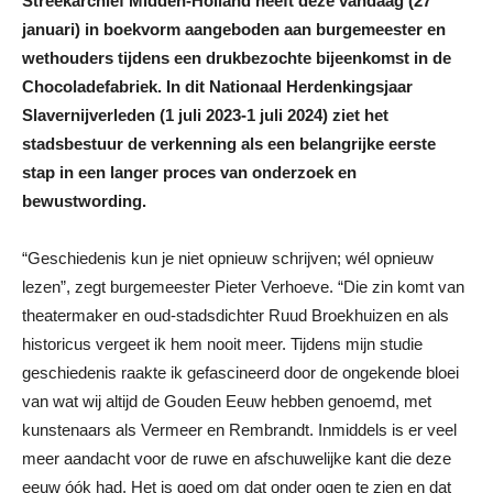
Streekarchief Midden-Holland heeft deze vandaag (27
januari) in boekvorm aangeboden aan burgemeester en
wethouders tijdens een drukbezochte bijeenkomst in de
Chocoladefabriek. In dit Nationaal Herdenkingsjaar
Slavernijverleden (1 juli 2023-1 juli 2024) ziet het
stadsbestuur de verkenning als een belangrijke eerste
stap in een langer proces van onderzoek en
bewustwording.
“Geschiedenis kun je niet opnieuw schrijven; wél opnieuw
lezen”, zegt burgemeester Pieter Verhoeve. “Die zin komt van
theatermaker en oud-stadsdichter Ruud Broekhuizen en als
historicus vergeet ik hem nooit meer. Tijdens mijn studie
geschiedenis raakte ik gefascineerd door de ongekende bloei
van wat wij altijd de Gouden Eeuw hebben genoemd, met
kunstenaars als Vermeer en Rembrandt. Inmiddels is er veel
meer aandacht voor de ruwe en afschuwelijke kant die deze
eeuw óók had. Het is goed om dat onder ogen te zien en dat